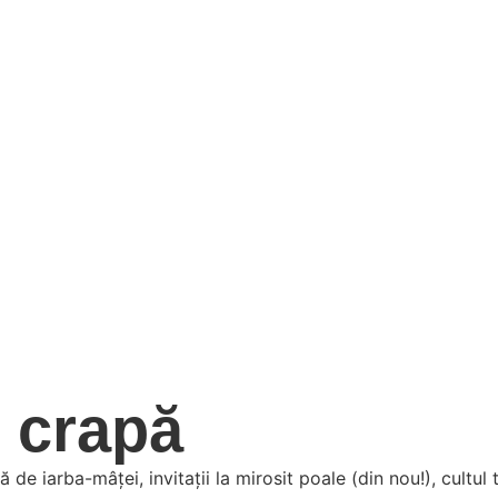
 crapă
 iarba-mâței, invitații la mirosit poale (din nou!), cultul t