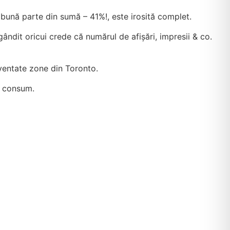
o bună parte din sumă – 41%!, este irosită complet.
gândit oricui crede că numărul de afișări, impresii & co.
cventate zone din Toronto.
g consum.