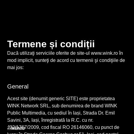
Termene și condiții
Dacă utilizaţi serviciile oferite de site-ul www.wink.ro în
mod implicit, sunteţi de acord cu termenii şi condiţiile de
mai jos:
General
Acest site (denumit generic SITE) este proprietatea
WINK Network SRL, sub denumirea de brand WINK
Public Multimedia, cu sediul în Iași, Strada Dr. Emil
Savini, 3A, Iași, înregistrată la R.C. cu nr.
J22/1767/2009, cod fiscal RO 26146060, cu punct de
MENIU