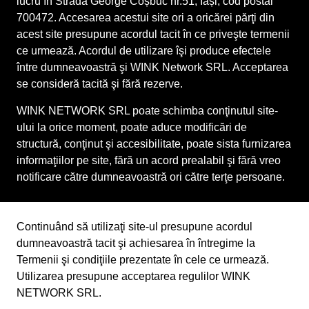
lucru în Strada George Coșbuc nr.51, Iași, cod postal
700472. Accesarea acestui site ori a oricărei părţi din
acest site presupune acordul tacit în ce priveşte termenii
ce urmează. Acordul de utilizare îşi produce efectele
între dumneavoastră şi WINK Network SRL. Acceptarea
se consideră tacită şi fără rezerve.
WINK NETWORK SRL poate schimba conţinutul site-
ului la orice moment, poate aduce modificări de
structură, conţinut şi accesibilitate, poate sista furnizarea
informaţiilor pe site, fără un acord prealabil şi fără vreo
notificare către dumneavoastră ori către terţe persoane.
Continuând să utilizaţi site-ul presupune acordul
dumneavoastră tacit şi achiesarea în întregime la
Termenii şi condiţiile prezentate în cele ce urmează.
Utilizarea presupune acceptarea regulilor WINK
NETWORK SRL.