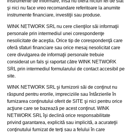
instrumente de informare, însă nu oferă niciun fel de sfat
şi nici nu face vreo recomandare referitoare la anumite
instrumente financiare, investiţii sau produse.
WINK NETWORK SRL nu cere clienţilor săi informaţii
personale prin intermediul unei corespondenţe
nesolicitate de aceştia. Orice tip de corespondenţă care
oferă sfaturi financiare sau orice mesaj nesolicitat care
cere divulgarea de informaţii personale trebuie
considerat un fals şi raportat către WINK NETWORK
SRL prin intermediul formularului de contact accesibil pe
site.
WINK NETWORK SRL şi furnizorii săi de conţinut nu
răspund pentru erorile, impreciziile sau întârzierile în
furnizarea conţinutului oferit de SITE şi nici pentru orice
acţiune care se bazează pe acest conţinut. WINK
NETWORK SRL îşi declină orice responsabilitate
privind garantarea, explicită sau implicită, a acurateţii
conţinutului furnizat de terţi sau a felului în care