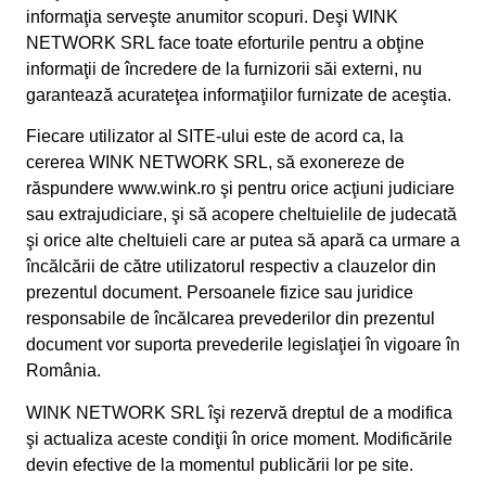
informaţia serveşte anumitor scopuri. Deşi WINK
NETWORK SRL face toate eforturile pentru a obţine
informaţii de încredere de la furnizorii săi externi, nu
garantează acurateţea informaţiilor furnizate de aceştia.
Fiecare utilizator al SITE-ului este de acord ca, la
cererea WINK NETWORK SRL, să exonereze de
răspundere www.wink.ro şi pentru orice acţiuni judiciare
sau extrajudiciare, şi să acopere cheltuielile de judecată
şi orice alte cheltuieli care ar putea să apară ca urmare a
încălcării de către utilizatorul respectiv a clauzelor din
prezentul document. Persoanele fizice sau juridice
responsabile de încălcarea prevederilor din prezentul
document vor suporta prevederile legislaţiei în vigoare în
România.
WINK NETWORK SRL îşi rezervă dreptul de a modifica
şi actualiza aceste condiţii în orice moment. Modificările
devin efective de la momentul publicării lor pe site.