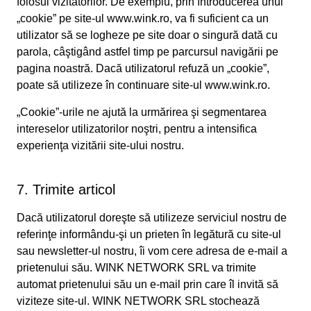
folosul vizitatorilor. De exemplu, prin întroducerea unui
„cookie” pe site-ul www.wink.ro, va fi suficient ca un
utilizator să se logheze pe site doar o singură dată cu
parola, câştigând astfel timp pe parcursul navigării pe
pagina noastră. Dacă utilizatorul refuză un „cookie”,
poate să utilizeze în continuare site-ul www.wink.ro.
„Cookie”-urile ne ajută la urmărirea şi segmentarea
intereselor utilizatorilor noştri, pentru a intensifica
experienţa vizitării site-ului nostru.
7. Trimite articol
Dacă utilizatorul doreşte să utilizeze serviciul nostru de
referinţe informându-şi un prieten în legătură cu site-ul
sau newsletter-ul nostru, îi vom cere adresa de e-mail a
prietenului său. WINK NETWORK SRL va trimite
automat prietenului său un e-mail prin care îl invită să
viziteze site-ul. WINK NETWORK SRL stochează