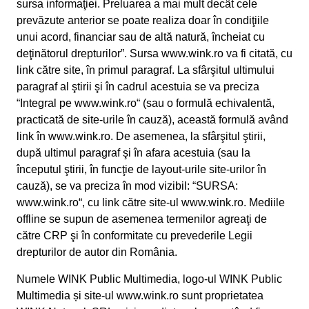
sursa informaţiei. Preluarea a mai mult decât cele
prevăzute anterior se poate realiza doar în condiţiile
unui acord, financiar sau de altă natură, încheiat cu
deţinătorul drepturilor”. Sursa www.wink.ro va fi citată, cu
link către site, în primul paragraf. La sfârşitul ultimului
paragraf al ştirii şi în cadrul acestuia se va preciza
“Integral pe www.wink.ro“ (sau o formulă echivalentă,
practicată de site-urile în cauză), această formulă având
link în www.wink.ro. De asemenea, la sfârşitul ştirii,
după ultimul paragraf şi în afara acestuia (sau la
începutul ştirii, în funcţie de layout-urile site-urilor în
cauză), se va preciza în mod vizibil: “SURSA:
www.wink.ro“, cu link către site-ul www.wink.ro. Mediile
offline se supun de asemenea termenilor agreaţi de
către CRP şi în conformitate cu prevederile Legii
drepturilor de autor din România.
Numele WINK Public Multimedia, logo-ul WINK Public
Multimedia și site-ul www.wink.ro sunt proprietatea