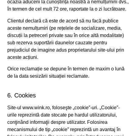
ocazia aducerii la cunoștința noastră a nemulțumirii dvs.,
în termen de cel mult 72 ore, raportate la o zi lucrătoare.
Clientul declară că este de acord să nu facă publice
aceste nemulțumiri (pe rețelele de socializare, media,
discuții la petreceri private sau în orice altă modalitate)
sub rezerva suportării daunelor cauzate pentru
prejudiciul de imagine adus proprietarului site-ului prin
aceste acțiuni.
Orice reclamație se depune în termen de maxim o lună
de la data sesizării situației reclamate.
6. Cookies
Site-ul www.wink.ro, foloseşte „cookie”-uri. „Cookie”-
urile reprezintă date stocate pe hardul utilizatorului,
conţinând informaţii despre utilizator. Folosirea
mecanismului de tip „cookie” reprezintă un avantaj în