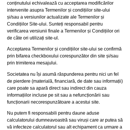
conținutului echivalează cu acceptarea modificărilor
intervenite asupra Termenilor și condițiilor site-ului
și/sau a versiunilor actualizate ale Termenilor și
Condițiilor Site-ului. Sunteți responsabil pentru
verificarea versiunii finale a Termenilor și Condițiilor ori
de câte ori utilizați site-ul.
Acceptarea Termenilor și condițiilor site-ului se confirmă
prin bifarea checkboxului corespunzător din site și/sau
prin trimiterea mesajului.
Societatea nu își asumă răspunderea pentru nici un fel
de pierdere (materială, financiară, de date sau informații)
care poate sa apară direct sau indirect din cauza
informațiilor incluse pe sit sau a nefuncționării sau
funcționarii necorespunzătoare a acestui site.
Nu putem fi responsabili pentru daune aduse
calculatorului dumneavoastră sau viruși care ar putea să
vă infecteze calculatorul sau alt echipament ca urmare a