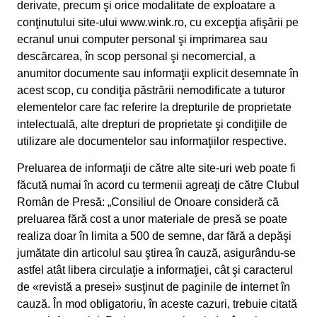
derivate, precum şi orice modalitate de exploatare a
conţinutului site-ului www.wink.ro, cu excepţia afişării pe
ecranul unui computer personal şi imprimarea sau
descărcarea, în scop personal şi necomercial, a
anumitor documente sau informaţii explicit desemnate în
acest scop, cu condiţia păstrării nemodificate a tuturor
elementelor care fac referire la drepturile de proprietate
intelectuală, alte drepturi de proprietate şi condiţiile de
utilizare ale documentelor sau informaţiilor respective.
Preluarea de informaţii de către alte site-uri web poate fi
făcută numai în acord cu termenii agreaţi de către Clubul
Român de Presă: „Consiliul de Onoare consideră că
preluarea fără cost a unor materiale de presă se poate
realiza doar în limita a 500 de semne, dar fără a depăşi
jumătate din articolul sau ştirea în cauză, asigurându-se
astfel atât libera circulaţie a informaţiei, cât şi caracterul
de «revistă a presei» susţinut de paginile de internet în
cauză. În mod obligatoriu, în aceste cazuri, trebuie citată