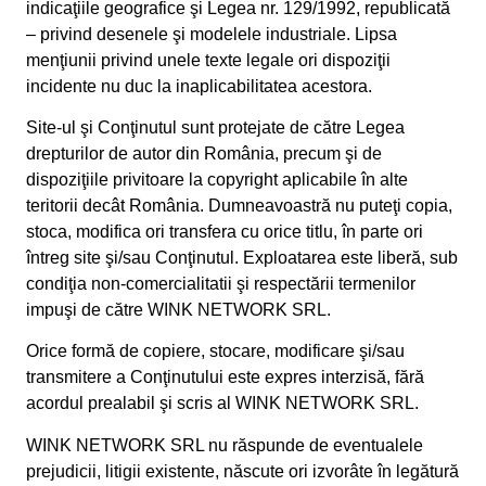
indicaţiile geografice şi Legea nr. 129/1992, republicată
– privind desenele şi modelele industriale. Lipsa
menţiunii privind unele texte legale ori dispoziţii
incidente nu duc la inaplicabilitatea acestora.
Site-ul şi Conţinutul sunt protejate de către Legea
drepturilor de autor din România, precum şi de
dispoziţiile privitoare la copyright aplicabile în alte
teritorii decât România. Dumneavoastră nu puteţi copia,
stoca, modifica ori transfera cu orice titlu, în parte ori
întreg site şi/sau Conţinutul. Exploatarea este liberă, sub
condiţia non-comercialitatii şi respectării termenilor
impuşi de către WINK NETWORK SRL.
Orice formă de copiere, stocare, modificare şi/sau
transmitere a Conţinutului este expres interzisă, fără
acordul prealabil şi scris al WINK NETWORK SRL.
WINK NETWORK SRL nu răspunde de eventualele
prejudicii, litigii existente, născute ori izvorâte în legătură