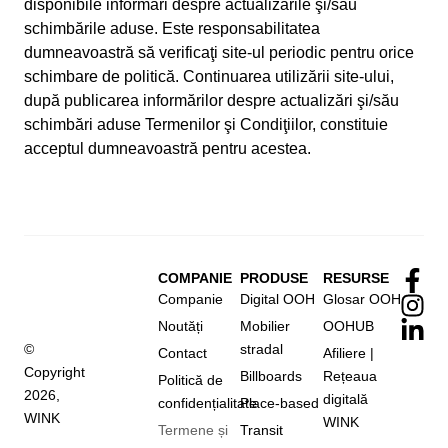
disponibile informări despre actualizările şi/sau
schimbările aduse. Este responsabilitatea
dumneavoastră să verificaţi site-ul periodic pentru orice
schimbare de politică. Continuarea utilizării site-ului,
după publicarea informărilor despre actualizări şi/său
schimbări aduse Termenilor şi Condiţiilor, constituie
acceptul dumneavoastră pentru acestea.
COMPANIE
PRODUSE
RESURSE
Companie
Digital OOH
Glosar OOH
Noutăți
Mobilier
OOHUB
©
stradal
Contact
Afiliere |
Copyright
Billboards
Rețeaua
Politică de
2026,
digitală
confidențialitate
Place-based
WINK
WINK
Termene și
Transit