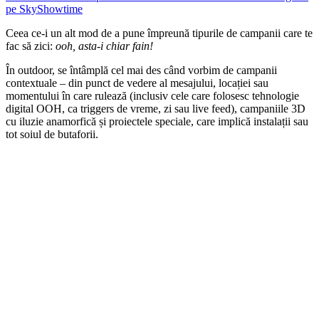
pe SkyShowtime
Ceea ce-i un alt mod de a pune împreună tipurile de campanii care te
fac să zici:
ooh, asta-i chiar fain!
În outdoor, se întâmplă cel mai des când vorbim de campanii
contextuale – din punct de vedere al mesajului, locației sau
momentului în care rulează (inclusiv cele care folosesc tehnologie
digital OOH, ca triggers de vreme, zi sau live feed), campaniile 3D
cu iluzie anamorfică și proiectele speciale, care implică instalații sau
tot soiul de butaforii.