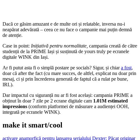
Dacă ce găsim amuzant e de multe ori și relatable, inversa nu-i
neapărat adevărată – ceea ce nu face o campanie mai puțin demnă
de atenție.
Case in point:
Inițiativă pentru normalitate,
campania creată de către
studenții de la PRIME Iași și susținută de yours truly pe ecranele
digitale WINK din Iași.
Ar fi putut asta fi o simplă postare pe socials? Sigur, și chiar
a fost
,
doar că after the fact (cu mare succes, de altfel, explicat nu doar prin
mesaj, ci și prin încrederea generată de faptul că a rulat pe bune,
IRL).
Dar impactul cu siguranță nu ar fi fost același: campania PRIME a
obținut în doar 7 zile pe 2 ecrane digitale cam
1.01M estimated
impressions
(conform platformei de măsurare a audienței OOH,
integrată pe ecranele WINK).
make it smart/cool
activare anamorfică pentru lansarea serialului Dexter: Păcat originar