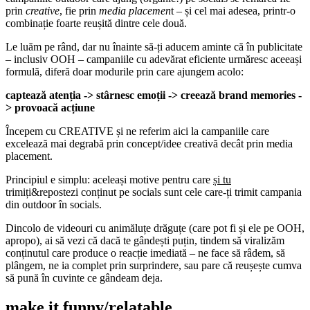
prin
creative
, fie prin
media placemen
t – și cel mai adesea, printr-o
combinație foarte reușită dintre cele două.
Le luăm pe rând, dar nu înainte să-ți aducem aminte că în publicitate
– inclusiv OOH – campaniile cu adevărat eficiente urmăresc aceeași
formulă, diferă doar modurile prin care ajungem acolo:
captează atenția -> stârnesc emoții -> creează brand memories -
> provoacă acțiune
Începem cu CREATIVE și ne referim aici la campaniile care
excelează mai degrabă prin concept/idee creativă decât prin media
placement.
Principiul e simplu: aceleași motive pentru care
și tu
trimiți&repostezi conținut pe socials sunt cele care-ți trimit campania
din outdoor în socials.
Dincolo de videouri cu animăluțe drăguțe (care pot fi și ele pe OOH,
apropo), ai să vezi că dacă te gândești puțin, tindem să viralizăm
conținutul care produce o reacție imediată – ne face să râdem, să
plângem, ne ia complet prin surprindere, sau pare că reușește cumva
să pună în cuvinte ce gândeam deja.
make it funny/relatable