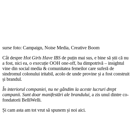
surse foto: Campaign, Noise Media, Creative Boom
Cât despre
Hot Girls Have IBS
de puțin mai sus, e bine să știi că nu
a fost, nici ea, o execuție OOH one-off, ba dimpotrivă – insightul
vine din social media & comunitatea femeilor care suferă de
sindromul colonului iritabil, acolo de unde provine și a fost construit
și brandul.
În interiorul companiei, nu ne gândim la aceste lucruri drept
campanii. Sunt doar manifestări ale brandului,
a zis unul dintre co-
fondatorii BelliWelli.
Și cam asta am tot vrut să spunem și noi aici.