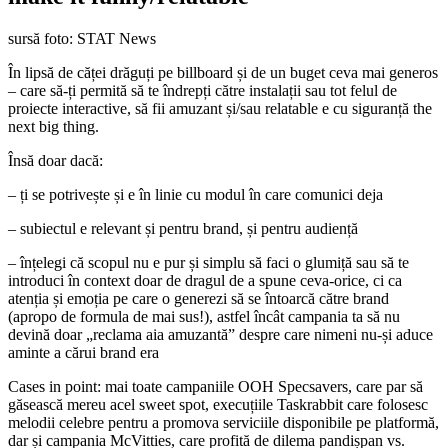
sursă foto: STAT News
În lipsă de căței drăguți pe billboard și de un buget ceva mai generos
– care să-ți permită să te îndrepți către instalații sau tot felul de
proiecte interactive, să fii amuzant și/sau relatable e cu siguranță the
next big thing.
Însă doar dacă:
– ți se potrivește și e în linie cu modul în care comunici deja
– subiectul e relevant și pentru brand, și pentru audiență
– înțelegi că scopul nu e pur și simplu să faci o glumiță sau să te
introduci în context doar de dragul de a spune ceva-orice, ci ca
atenția și emoția pe care o generezi să se întoarcă către brand
(apropo de formula de mai sus!), astfel încât campania ta să nu
devină doar „reclama aia amuzantă” despre care nimeni nu-și aduce
aminte a cărui brand era
Cases in point: mai toate campaniile OOH Specsavers, care par să
găsească mereu acel sweet spot, execuțiile Taskrabbit care folosesc
melodii celebre pentru a promova serviciile disponibile pe platformă,
dar și campania McVitties, care profită de dilema pandișpan vs.