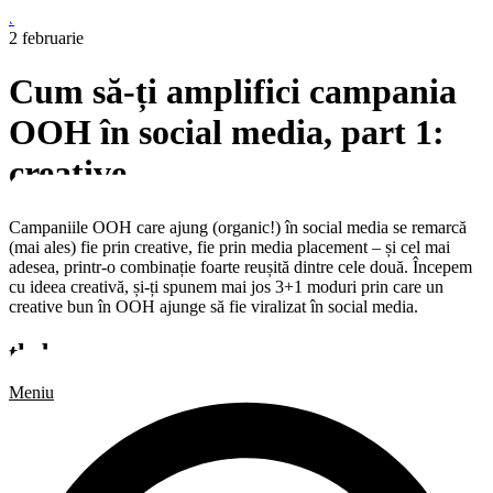
Sari la conținut
2 februarie
Cum să-ți amplifici campania
OOH în social media, part 1:
creative
Campaniile OOH care ajung (organic!) în social media se remarcă
(mai ales) fie prin creative, fie prin media placement – și cel mai
adesea, printr-o combinație foarte reușită dintre cele două. Începem
cu ideea creativă, și-ți spunem mai jos 3+1 moduri prin care un
creative bun în OOH ajunge să fie viralizat în social media.
tl;dr
Meniu