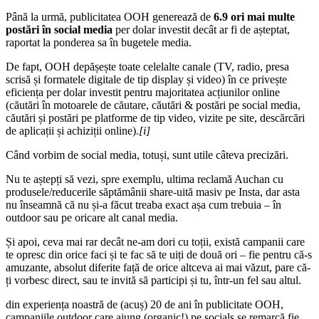
Până la urmă, publicitatea OOH generează de
6.9 ori mai multe
postări în social media
per dolar investit decât ar fi de așteptat,
raportat la ponderea sa în bugetele media.
De fapt, OOH depășește toate celelalte canale (TV, radio, presa
scrisă și formatele digitale de tip display și video) în ce privește
eficiența per dolar investit pentru majoritatea acțiunilor online
(căutări în motoarele de căutare, căutări & postări pe social media,
căutări și postări pe platforme de tip video, vizite pe site, descărcări
de aplicații și achiziții online).
[i]
Când vorbim de social media, totuși, sunt utile câteva precizări.
Nu te aștepți să vezi, spre exemplu, ultima reclamă Auchan cu
produsele/reducerile săptămânii share-uită masiv pe Insta, dar asta
nu înseamnă că nu și-a făcut treaba exact așa cum trebuia – în
outdoor sau pe oricare alt canal media.
Și apoi, ceva mai rar decât ne-am dori cu toții, există campanii care
te opresc din orice faci și te fac să te uiți de două ori – fie pentru că-s
amuzante, absolut diferite față de orice altceva ai mai văzut, pare că-
ți vorbesc direct, sau te invită să participi și tu, într-un fel sau altul.
din experiența noastră de (acuș) 20 de ani în publicitate OOH,
campaniile outdoor care ajung (organic!) pe socials se remarcă fie