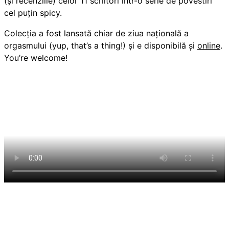
(și recenziile) celor 11 scriitori într-o serie de povestiri
cel puțin spicy.
Colecția a fost lansată chiar de ziua națională a
orgasmului (yup, that’s a thing!) și e disponibilă și
online
.
You’re welcome!