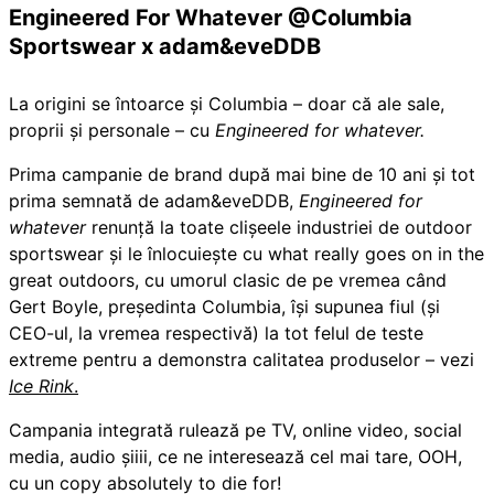
Engineered For Whatever @Columbia
Sportswear x adam&eveDDB
La origini se întoarce și Columbia – doar că ale sale,
proprii și personale – cu
Engineered for whatever.
Prima campanie de brand după mai bine de 10 ani și tot
prima semnată de adam&eveDDB,
Engineered for
whatever
renunță la toate clișeele industriei de outdoor
sportswear și le înlocuiește cu what really goes on in the
great outdoors, cu umorul clasic de pe vremea când
Gert Boyle, președinta Columbia, își supunea fiul (și
CEO-ul, la vremea respectivă) la tot felul de teste
extreme pentru a demonstra calitatea produselor – vezi
Ice Rink
.
Campania integrată rulează pe TV, online video, social
media, audio șiiii, ce ne interesează cel mai tare, OOH,
cu un copy absolutely to die for!