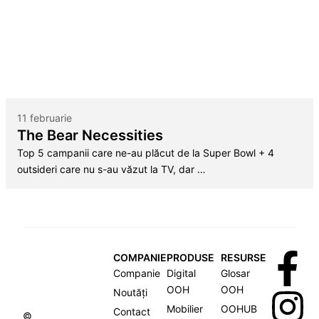
11 februarie
The Bear Necessities
Top 5 campanii care ne-au plăcut de la Super Bowl + 4
outsideri care nu s-au văzut la TV, dar …
COMPANIE
PRODUSE
RESURSE
Companie
Digital
Glosar
OOH
OOH
Noutăți
Mobilier
OOHUB
Contact
©