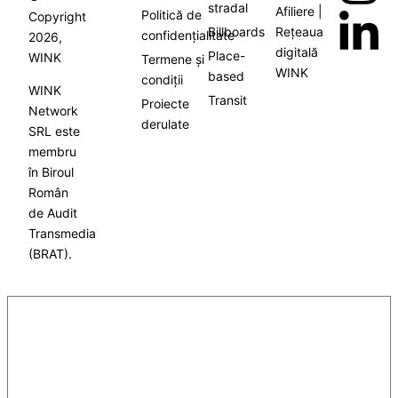
stradal
Afiliere |
Politică de
Copyright
Billboards
Rețeaua
confidențialitate
2026,
digitală
Place-
WINK
Termene și
WINK
based
condiții
WINK
Transit
Proiecte
Network
derulate
SRL este
membru
în Biroul
Român
de Audit
Transmedia
(BRAT).