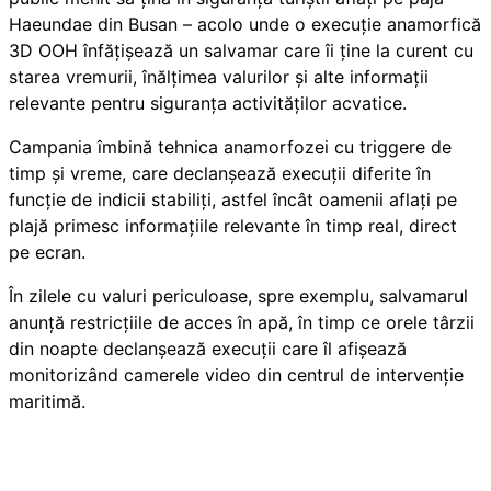
Haeundae din Busan – acolo unde o execuție anamorfică
3D OOH înfățișează un salvamar care îi ține la curent cu
starea vremurii, înălțimea valurilor și alte informații
relevante pentru siguranța activităților acvatice.
Campania îmbină tehnica anamorfozei cu triggere de
timp și vreme, care declanșează execuții diferite în
funcție de indicii stabiliți, astfel încât oamenii aflați pe
plajă primesc informațiile relevante în timp real, direct
pe ecran.
În zilele cu valuri periculoase, spre exemplu, salvamarul
anunță restricțiile de acces în apă, în timp ce orele târzii
din noapte declanșează execuții care îl afișează
monitorizând camerele video din centrul de intervenție
maritimă.