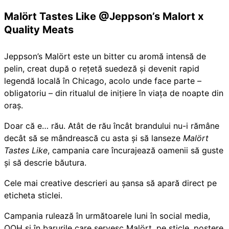
Malört Tastes Like @
Jepp
son’s Malort x
Quality Meats
Jeppson’s Malört este un bitter cu aromă intensă de
pelin, creat după o rețetă suedeză și devenit rapid
legendă locală în Chicago, acolo unde face parte –
obligatoriu – din ritualul de inițiere în viața de noapte din
oraș.
Doar că e… rău. Atât de rău încât brandului nu-i rămâne
decât să se mândrească cu asta și să lanseze
Malört
Tastes Like
, campania care încurajează oamenii să guste
și să descrie băutura.
Cele mai creative descrieri au șansa să apară direct pe
eticheta sticlei.
Campania rulează în următoarele luni în social media,
OOH și în barurile care servesc Malört, pe sticle, postere