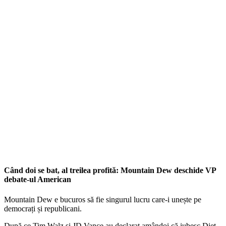
Când doi se bat, al treilea profită: Mountain Dew deschide VP
debate-ul American
Mountain Dew e bucuros să fie singurul lucru care-i unește pe
democrați și republicani.
După ce Tim Walz și JD Vance au declarat amândoi că iubesc Diet