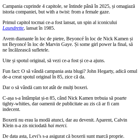
Campania cuprinde 4 capitole, se întinde până în 2025, și omagiază
istoria companiei, but with a twist: from a female gaze.
Primul capitol tocmai ce-a fost lansat, un spin al iconicului
Laundrette
, lansat în 1985.
Avem diamante în loc de pietre, Beyoncé în loc de Nick Kamen și
tot Beyoncé în loc de Marvin Gaye. Și some girl power la final, să
ne încălzească sufletele.
Uite și spotul original, să vezi ce-a fost și ce-a ajuns.
Fun fact: O să vândă campania asta blugi? John Hegarty, adică omul
de-a creat spotul original în 85, zice că da.
Dar o să vândă cam tot atât de mulți boxeri.
C-așa s-a întâmplat și-n 85, când Nick Kamen trebuia să poarte
tighty-whities, dar oamenii de publicitate au zis că ar fi cam
indecent.
Boxerii nu erau la modă atunci, dar au devenit. Aparent, Calvin
Klein n-a zis niciodată
hai merci.
De data asta, Levi’s s-a asigurat că boxerii sunt marcă proprie.