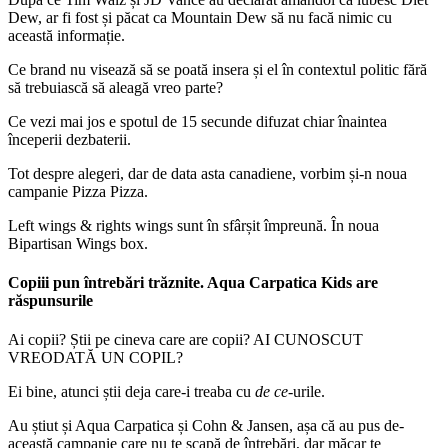
Dew, ar fi fost și păcat ca Mountain Dew să nu facă nimic cu
această informație.
Ce brand nu visează să se poată insera și el în contextul politic fără
să trebuiască să aleagă vreo parte?
Ce vezi mai jos e spotul de 15 secunde difuzat chiar înaintea
începerii dezbaterii.
Tot despre alegeri, dar de data asta canadiene, vorbim și-n noua
campanie Pizza Pizza.
Left wings & rights wings sunt în sfârșit împreună. În noua
Bipartisan Wings box.
Copiii pun întrebări trăznite. Aqua Carpatica Kids are
răspunsurile
Ai copii? Știi pe cineva care are copii? AI CUNOSCUT
VREODATĂ UN COPIL?
Ei bine, atunci știi deja care-i treaba cu
de ce
-urile.
Au știut și Aqua Carpatica și Cohn & Jansen, așa că au pus de-
această campanie care nu te scapă de întrebări, dar măcar te