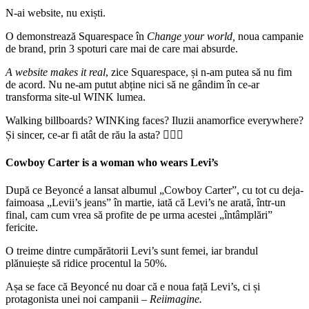
N-ai website, nu exiști.
O demonstrează Squarespace în
Change your world,
noua campanie
de brand, prin 3 spoturi care mai de care mai absurde.
A website makes it real
, zice Squarespace, și n-am putea să nu fim
de acord. Nu ne-am putut abține nici să ne gândim în ce-ar
transforma site-ul WINK lumea.
Walking billboards? WINKing faces? Iluzii anamorfice everywhere?
Și sincer, ce-ar fi atât de rău la asta? 🤷🏻‍♀️
Cowboy Carter is a woman who wears Levi’s
După ce Beyoncé a lansat albumul „Cowboy Carter”, cu tot cu deja-
faimoasa „Levii’s jeans” în martie, iată că Levi’s ne arată, într-un
final, cam cum vrea să profite de pe urma acestei „întâmplări”
fericite.
O treime dintre cumpărătorii Levi’s sunt femei, iar brandul
plănuiește să ridice procentul la 50%.
Așa se face că Beyoncé nu doar că e noua față Levi’s, ci și
protagonista unei noi campanii –
Reiimagine.