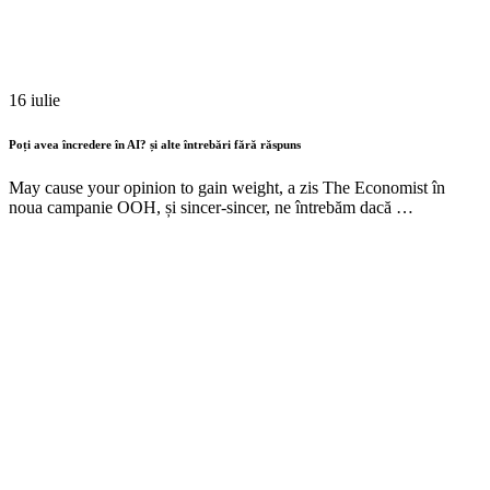
16 iulie
Poți avea încredere în AI? și alte întrebări fără răspuns
May cause your opinion to gain weight, a zis The Economist în
noua campanie OOH, și sincer-sincer, ne întrebăm dacă …