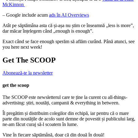
McKinnon
– Google include acum
ads în AI Overviews
Atât pe săptămâna asta că și-așa nu știm ce înseamnă „less is more”,
dar măcar înțelegem când „enough is enough”.
Exact când se face enough sperăm să aflăm curând. Până atunci, see
you here next week!
Get The SCOOP
Abonează-te la newsletter
get the scoop
The SCOOP este newsletterul care te ține la curent cu all-things-
advertising: știri, noutăți, campanii & everything in between.
Îl pregătim și distribuim colegilor din echipă, iar pentru că o mare
parte din noutățile de acolo sunt demne de povestit și publicului larg,
ne-am făcut curaj să-l scoatem în lume.
Vine în fiecare săptămână, doar că din două în două!