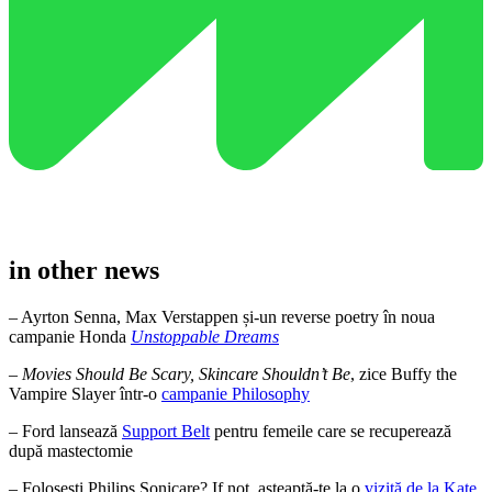
in other news
– Ayrton Senna, Max Verstappen și-un reverse poetry în noua
campanie Honda
Unstoppable Dreams
–
Movies Should Be Scary, Skincare Shouldn’t Be
, zice Buffy the
Vampire Slayer într-o
campanie Philosophy
– Ford lansează
Support Belt
pentru femeile care se recuperează
după mastectomie
– Folosești Philips Sonicare? If not, așteaptă-te la o
vizită de la Kate