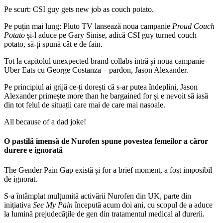
Pe scurt: CSI guy gets new job as couch potato.
Pe puțin mai lung: Pluto TV lansează noua campanie
Proud Couch
Potato
și-l aduce pe Gary Sinise, adică CSI guy turned couch
potato, să-ți spună cât e de fain.
Tot la capitolul unexpected brand collabs intră și noua campanie
Uber Eats cu George Costanza – pardon, Jason Alexander.
Pe principiul ai grijă ce-ți dorești că s-ar putea îndeplini, Jason
Alexander primește more than he bargained for și e nevoit să iasă
din tot felul de situații care mai de care mai nasoale.
All because of a dad joke!
O pastilă imensă de Nurofen spune povestea femeilor a căror
durere e ignorată
The Gender Pain Gap există și for a brief moment, a fost imposibil
de ignorat.
S-a întâmplat mulțumită activării Nurofen din UK, parte din
inițiativa
See My Pain
începută acum doi ani, cu scopul de a aduce
la lumină prejudecățile de gen din tratamentul medical al durerii.