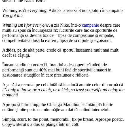
sursă: Little Black Book
Winning isn’t everything: Adidas lansează 3 noi spoturi în campania
You got this
Winning isn’t for everyone
, a zis Nike, într-o
campanie
despre care
mulți au spus că încurajează fix lucrurile care fac ca sporturile de
performanță să devină toxice – lipsa de compasiune și empatie,
competitivitatea dusă la extrem, lipsa de scrupule și egoismul.
Adidas, pe de altă parte, crede că sportul înseamnă mult mai mult
decât să câștigi.
Într-un studiu cu neuro11, brandul a descoperit că atleții de
performanță sunt cu 40% mai buni față de sportivii amatori în
gestionarea situațiilor în care presiunea e ridicată.
Așa că i-a recrutat pe cei dintâi să le aducă aminte celor din urmă că
it’s only a throw, or a catch, or a kick, so trust yourself and enjoy the
moment!
Apropo și între timp, the Chicago Marathon se întâmplă foarte
curând și uite peste ce minunăție am dat răscolind internetul.
Simplu, scurt, to the point, memorabil, fix pe brand. Aproape poetic.
Copywriterul s-a dus să plângă într-un colț.