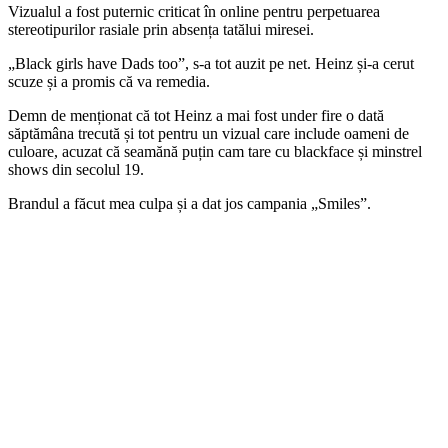
Vizualul a fost puternic criticat în online pentru perpetuarea
stereotipurilor rasiale prin absența tatălui miresei.
„Black girls have Dads too”, s-a tot auzit pe net. Heinz și-a cerut
scuze și a promis că va remedia.
Demn de menționat că tot Heinz a mai fost under fire o dată
săptămâna trecută și tot pentru un vizual care include oameni de
culoare, acuzat că seamănă puțin cam tare cu blackface și minstrel
shows din secolul 19.
Brandul a făcut mea culpa și a dat jos campania „Smiles”.