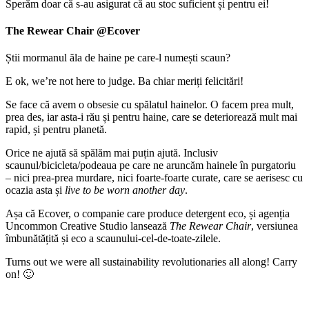
Sperăm doar că s-au asigurat că au stoc suficient și pentru ei!
The Rewear Chair @Ecover
Știi mormanul ăla de haine pe care-l numești scaun?
E ok, we’re not here to judge. Ba chiar meriți felicitări!
Se face că avem o obsesie cu spălatul hainelor. O facem prea mult,
prea des, iar asta-i rău și pentru haine, care se deteriorează mult mai
rapid, și pentru planetă.
Orice ne ajută să spălăm mai puțin ajută. Inclusiv
scaunul/bicicleta/podeaua pe care ne aruncăm hainele în purgatoriu
– nici prea-prea murdare, nici foarte-foarte curate, care se aerisesc cu
ocazia asta și
live to be worn another day
.
Așa că Ecover, o companie care produce detergent eco, și agenția
Uncommon Creative Studio lansează
The Rewear Chair
, versiunea
îmbunătățită și eco a scaunului-cel-de-toate-zilele.
Turns out we were all sustainability revolutionaries all along! Carry
on! 🙂