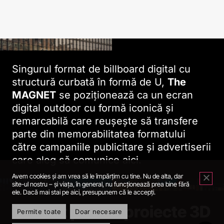
Singurul format de billboard digital cu
structură curbată în formă de U,
The
MAGNET
se poziţionează ca un ecran
digital outdoor cu formă iconică şi
remarcabilă care reuşeşte să transfere
parte din memorabilitatea formatului
către campaniile publicitare şi advertiserii
care aleg să comunice aici.
Avem cookies și am vrea să le împărțim cu tine. Nu de alta, dar
site-ul nostru – și viața, în general, nu funcționează prea bine fără
ele. Dacă mai stai pe aici, presupunem că le accepți.
Perfect pentru proiecte 3D
Permite toate
Doar necesare